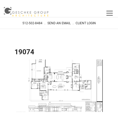
512-502-8484
.
SEND AN EMAIL
.
CLIENT LOGIN
19074